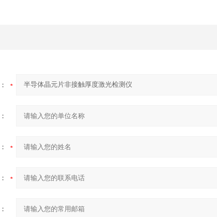
：
：
：
：
：