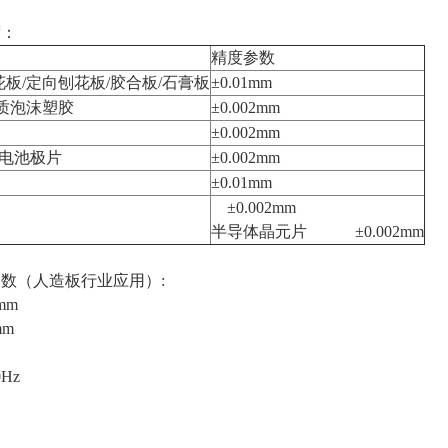
度：
精度参数
板/定向刨花板/胶合板/石膏板
±0.01mm
硬质泡沫塑胶
±0.002mm
±0.002mm
铝电池极片
±0.002mm
±0.01mm
±0.002mm
半导体晶元片 ±0.002mm
数（人造板行业应用）:
mm
mm
Hz