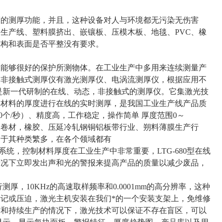
度的测厚功能，并且，这种设备对人与环境都无污染无伤害
生产线、塑料膜挤出、嵌镶板、压模木板、地毯、PVC、橡
结构和表面是否平整没有要求。
，能够很好的保护所测物体。在工业生产中多用来连续测量产
。非接触式测厚仪有激光测厚仪、电涡流测厚仪，根据应用不
是新一代研制的在线、动态，非接触式的测厚仪。它集激光技
种材料的厚度进行在线的实时测厚，是我国工业生产线产品质
0个/秒）、精度高，工作稳定，操作简单 厚度范围0～
，防水卷材，橡胶、压延冷轧钢铜铝板带行业、朔料薄膜生产行
由于其种类繁多，在各个领域都有
系统，控制材料厚度在工业生产中非常重要，LTG-680型在线
情况下立即发出声和光的警报来提高产品的质量以减少废品，
厚，10KHz的高速取样频率和0.0001mm的高分辨率，这种
记或压迫，激光主机安装在我们*的一个安装支架上，免维修
作和持续生产的情况下，激光技术可以保证不存在盲区，可以