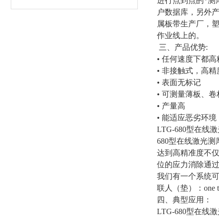
进行点到点的*测
户数据库，另外产
属板带生产厂，塑
作业线上的。
三、产品优势:
• 任何速度下都高
• 非接触式，高
• 表面无标记
• 可测量薄板、
• 产量高
• 能适应恶劣环境
LTG-680型
680型在线激光
达到高精准度不
位的应力消除通
我们有一个系统可
联人（垫）：one three s
四、典型应用：
LTG-680型