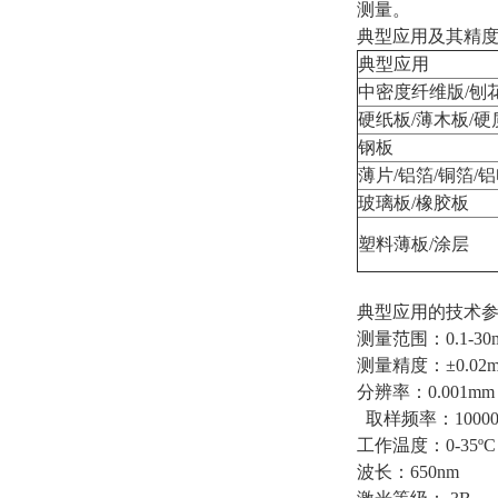
测量。
典型应用及其精
典型应用
中密度纤维版/刨花
硬纸板/薄木板/
钢板
薄片/铝箔/铜箔/
玻璃板/橡胶板
塑料薄板/涂层
典型应用的技术参
测量范围：0.1-30
测量精度：±0.02
分辨率：0.001mm
取样频率：10000
工作温度：0-35ºC
波长：650nm