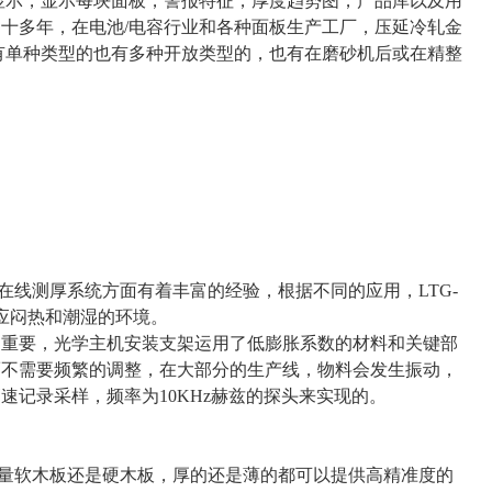
像显示，显示每块面板，警报特征，厚度趋势图，产品库以及用
十多年，在电池/电容行业和各种面板生产工厂，压延冷轧金
有单种类型的也有多种开放类型的，也有在磨砂机后或在精整
光在线测厚系统方面有着丰富的经验，根据不同的应用，LTG-
应闷热和潮湿的环境。
常重要，光学主机安装支架运用了低膨胀系数的材料和关键部
而不需要频繁的调整，在大部分的生产线，物料会发生振动，
记录采样，频率为10KHz赫兹的探头来实现的。
是测量软木板还是硬木板，厚的还是薄的都可以提供高精准度的