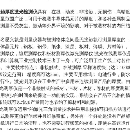
接触厚度激光检测仪
具有，在线，动态，非接触，无损伤，高精
量范围广泛，可用于检测半导体晶元片的厚度，和各种金属制品
。测量不受灰尘、振动等外界环境的影响。对于被测材料的内部
顾名思义就是测量仪器与被测物体之间是无接触就可测量厚度的
导体晶元片，钢板、钢带、纸张、涂层、板材、薄膜、片材等）
测厚仪，镀层测厚仪和板材测厚仪激光测厚仪 激光在线测厚仪
校和计算机工业控制技术三者于一身，可广泛用于生产线上对各
。 主要技术特点： 非接触式、在线测厚 采样速度快（达：1000
要求设定范围） 精度高可达2um。 主要应用领域： 电池行业
等行业。激光测厚仪在工业生产中多用来连续测量产品的厚度。
在线激光测厚仪是一个非接触式的板材，带材，片材，卷材的厚度测量
以用较少的时间来确保这一功能的实现，系统会在产品不合格的
系统既可以增加产量同时也节约了原材料和能源。
线激光测厚仪运用*的激光三角测量技术并采用非接触可扫描方法进行测
式测厚更值得信赖并且维修费低，另外有一个好处是没有产品标
主机进行日常的清理，也不需要进行频繁的校准，即使在高速运