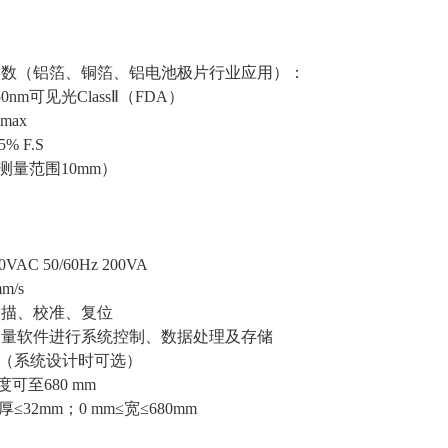
参数（铝箔、铜箔、铝电池极片行业应用）：
nm可见光ClassⅡ（FDA）
max
% F.S
（测量范围10mm）
AC 50/60Hz 200VA
m/s
扫描、校准、复位
测量软件进行系统控制、数据处理及存储
mm（系统设计时可选）
可至680 mm
≤32mm；0 mm≤宽≤680mm