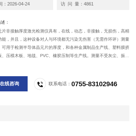
2026-04-24
访 问 量：4861
描述：
元片非接触厚度激光检测仪具有，在线，动态，非接触，无损伤，高精
功能，并且，这种设备对人与环境都无污染无伤害（无需作环评）测量
，可用于检测半导体晶元片的厚度，和各种金属制品生产线、塑料膜挤
板、压模木板、地毯、PVC、橡胶压制等生产线。测量不受灰尘、振动
境的影响。对于被测材料的内部结构和表面是否平整没有要求。
0755-83102946
在线咨询
联系电话：